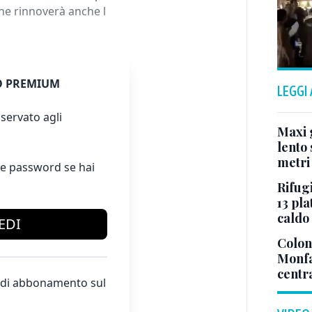
che rinnoverà anche l
 PREMIUM
LEGGI
servato agli
Maxi g
lento 
metri
e password se hai
Rifugi
13 pla
caldo
EDI
Colonn
Monfa
centr
te di abbonamento sul