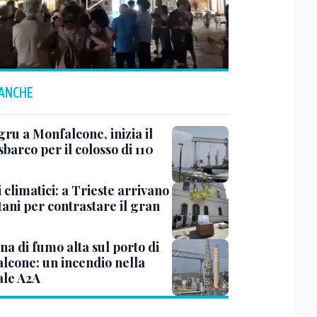
 ANCHE
ru a Monfalcone, inizia il
sbarco per il colosso di 110
 climatici: a Trieste arrivano
tani per contrastare il gran
a di fumo alta sul porto di
lcone: un incendio nella
ale A2A