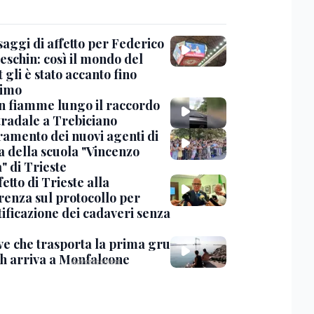
saggi di affetto per Federico
eschin: così il mondo del
 gli è stato accanto fino
timo
in fiamme lungo il raccordo
tradale a Trebiciano
uramento dei nuovi agenti di
a della scuola "Vincenzo
" di Trieste
fetto di Trieste alla
renza sul protocollo per
tificazione dei cadaveri senza
ve che trasporta la prima gru
th arriva a Monfalcone