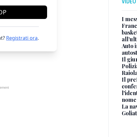
VIDEO
OP
I mes
Franc
basket
t?
Registrati ora
.
all’ul
Auto 
autos
Il gi
Polizi
Raiola
Il pre
confe
l'iden
nome
La na
Golia