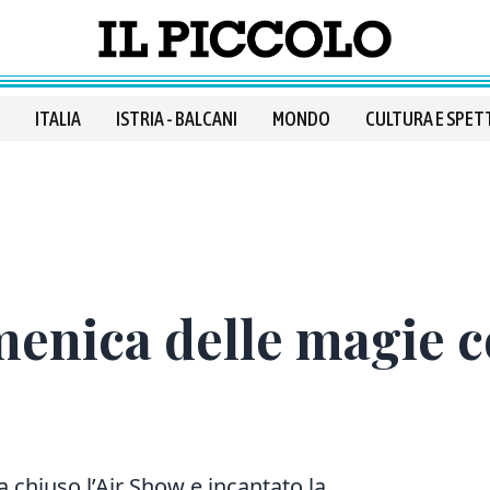
ITALIA
ISTRIA - BALCANI
MONDO
CULTURA E SPET
enica delle magie c
a chiuso l’Air Show e incantato la