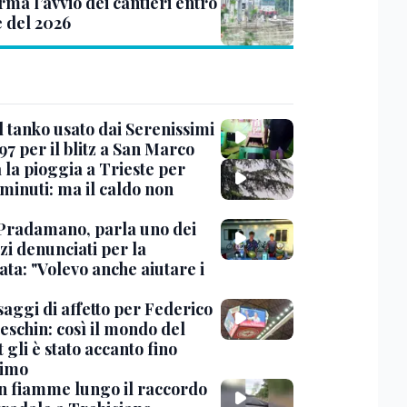
ma l’avvio dei cantieri entro
e del 2026
l tanko usato dai Serenissimi
97 per il blitz a San Marco
 la pioggia a Trieste per
minuti: ma il caldo non
Pradamano, parla uno dei
zi denunciati per la
ta: "Volevo anche aiutare i
saggi di affetto per Federico
eschin: così il mondo del
 gli è stato accanto fino
timo
in fiamme lungo il raccordo