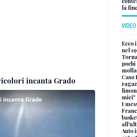
confer
la fin
VIDEO
Ecco i
nel 19
Torna
pochi 
molla
Caso 
ricolori incanta Grado
ragaz
limona
miei"
ri incanta Grado
I mes
Franc
basket
all’ul
Auto 