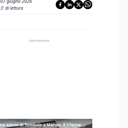
07 giugno 2026
3
' di lettura
L'ultimo saluto di Tombolo a Matteo, il 17enne morto di tumore. Il video