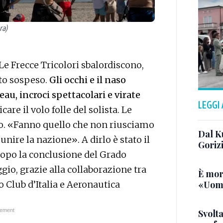
ra)
Le Frecce Tricolori sbalordiscono,
ato sospeso.
Gli occhi e il naso
au, incroci spettacolari e virate
LEGGI
re il volo folle del solista. Le
no. «Fanno quello che non riusciamo
Dal K
 unire la nazione». A dirlo è stato il
Goriz
opo la conclusione del Grado
io, grazie alla collaborazione tra
È mor
«Uomo
Club d’Italia e Aeronautica
Svolta