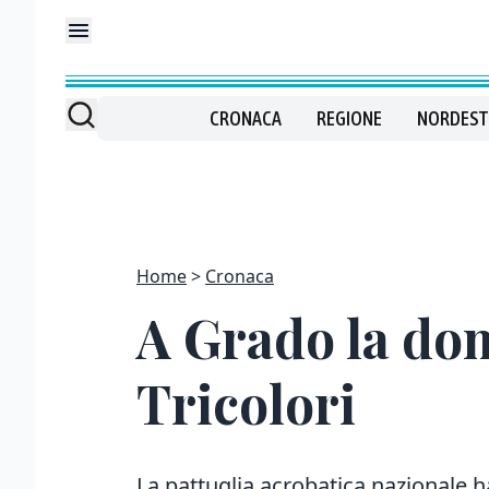
CRONACA
REGIONE
NORDEST
Home
Cronaca
A Grado la dom
Tricolori
La pattuglia acrobatica nazionale h