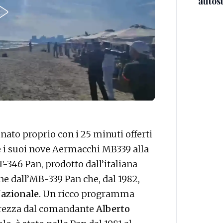
autos
ato proprio con i 25 minuti offerti
 e i suoi nove Aermacchi MB339 alla
T-346 Pan, prodotto dall’italiana
ne dall’MB-339 Pan che, dal 1982,
Nazionale.
Un ricco programma
terezza dal comandante
Alberto