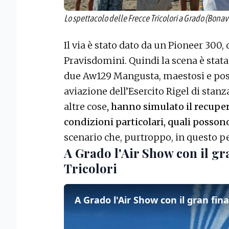
Lo spettacolo delle Frecce Tricolori a Grado (Bona
Il via è stato dato da un Pioneer 300, 
Pravisdomini. Quindi la scena è stat
due Aw129 Mangusta, maestosi e poss
aviazione dell’Esercito Rigel di stanza
altre cose
, hanno simulato il recuper
condizioni particolari, quali possono 
scenario che, purtroppo, in questo p
A Grado l'Air Show con il gra
Tricolori
A Grado l'Air Show con il gran fina