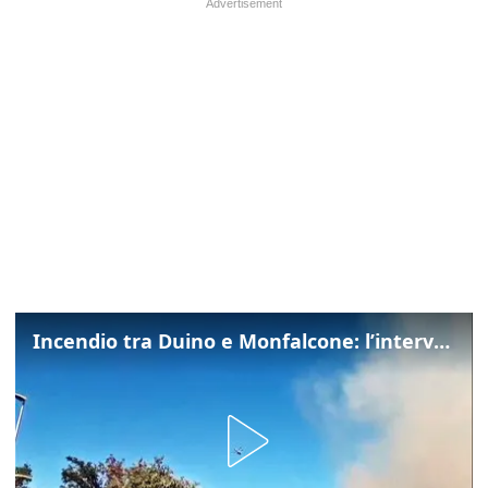
Incendio tra Duino e Monfalcone: l’intervento dei vigili del fuoco