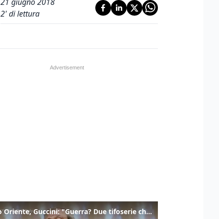
21 giugno 2018
2
' di lettura
Medio Oriente, Guccini: "Guerra? Due tifoserie che si urlano contro e dimenticano vittime"