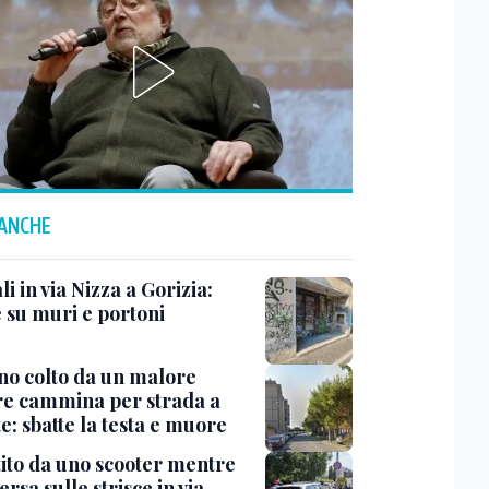
 ANCHE
i in via Nizza a Gorizia:
e su muri e portoni
no colto da un malore
e cammina per strada a
e: sbatte la testa e muore
tito da uno scooter mentre
ersa sulle strisce in via