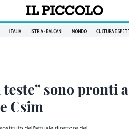
ITALIA
ISTRIA - BALCANI
MONDO
CULTURA E SPET
i teste” sono pronti a
re Csim
sostituto dell’attuale direttore del