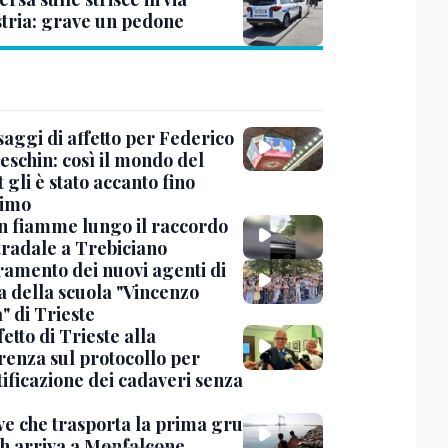
Istria: grave un pedone
saggi di affetto per Federico
eschin: così il mondo del
 gli è stato accanto fino
timo
in fiamme lungo il raccordo
tradale a Trebiciano
uramento dei nuovi agenti di
a della scuola "Vincenzo
" di Trieste
fetto di Trieste alla
renza sul protocollo per
tificazione dei cadaveri senza
ve che trasporta la prima gru
th arriva a Monfalcone