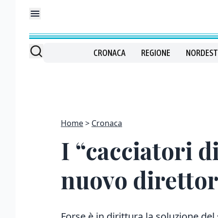
CRONACA
REGIONE
NORDEST
Home
Cronaca
I “cacciatori d
nuovo diretto
Forse è in dirittura la soluzione del 