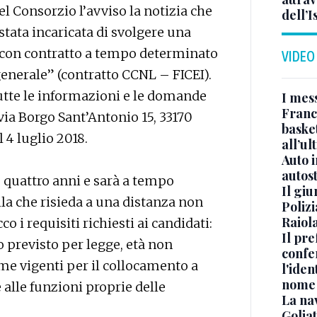
el Consorzio l’avviso la notizia che
dell’
tata incaricata di svolgere una
, con contratto a tempo determinato
VIDEO
 generale” (contratto CCNL – FICEI).
tutte le informazioni e le domande
I mes
Franc
via Borgo Sant’Antonio 15, 33170
basket
 4 luglio 2018.
all’ul
Auto 
autos
o quattro anni e sarà a tempo
Il gi
lla che risieda a una distanza non
Polizi
Raiola
 i requisiti richiesti ai candidati:
Il pre
 previsto per legge, età non
confe
rme vigenti per il collocamento a
l'iden
nome
 alle funzioni proprie delle
La na
Golia