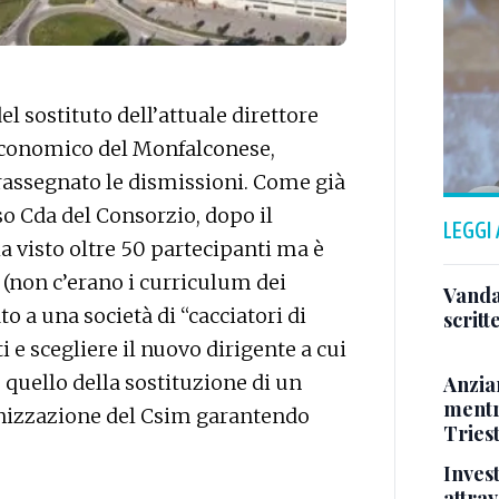
del sostituto dell’attuale direttore
economico del Monfalconese,
assegnato le dismissioni. Come già
o Cda del Consorzio, dopo il
LEGGI
a visto oltre 50 partecipanti ma è
 (non c’erano i curriculum dei
Vandal
a una società di “cacciatori di
scritt
i e scegliere il nuovo dirigente a cui
quello della sostituzione di un
Anzia
mentr
anizzazione del Csim garantendo
Triest
Inves
attrav