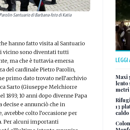
arolin-Santuario di Barbana-foto di Katia
 che hanno fatto visita al Santuario
 vicino sono diventati tutti
LEGGI
nte, ma che è tuttavia emersa
a del cardinale Pietro Parolin,
Maxi g
me primo dato trovato nell’archivio
lento 
arca Sarto (Giuseppe Melchiorre
metri
nel 1893; 10 anni dopo divenne Papa
Rifugi
a decise e annunciò che in
13 pla
caldo
 avrebbe colto l’occasione per
a. Per alcuni importanti
Colonn
Monfa