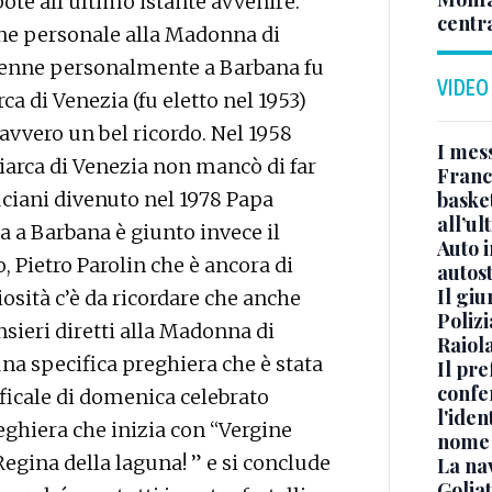
oté all’ultimo istante avvenire.
centr
one personale alla Madonna di
e venne personalmente a Barbana fu
VIDEO
a di Venezia (fu eletto nel 1953)
avvero un bel ricordo. Nel 1958
I mes
iarca di Venezia non mancò di far
Franc
basket
iani divenuto nel 1978 Papa
all’ul
ca a Barbana è giunto invece il
Auto 
o, Pietro Parolin che è ancora di
autos
Il gi
osità c’è da ricordare che anche
Polizi
sieri diretti alla Madonna di
Raiola
na specifica preghiera che è stata
Il pre
confe
ificale di domenica celebrato
l'iden
eghiera che inizia con “Vergine
nome
egina della laguna! ” e si conclude
La na
Golia