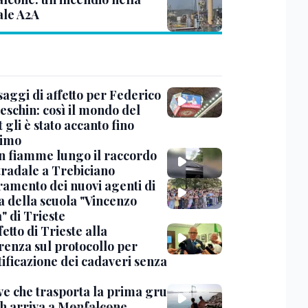
ale A2A
saggi di affetto per Federico
eschin: così il mondo del
 gli è stato accanto fino
timo
in fiamme lungo il raccordo
tradale a Trebiciano
uramento dei nuovi agenti di
a della scuola "Vincenzo
" di Trieste
fetto di Trieste alla
renza sul protocollo per
tificazione dei cadaveri senza
ve che trasporta la prima gru
th arriva a Monfalcone