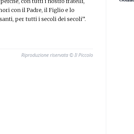
rché, con tutti i nostro fratelli,
i con il Padre, il Figlio e lo
nti, per tutti i secoli dei secoli”.
Riproduzione riservata © Il Piccolo