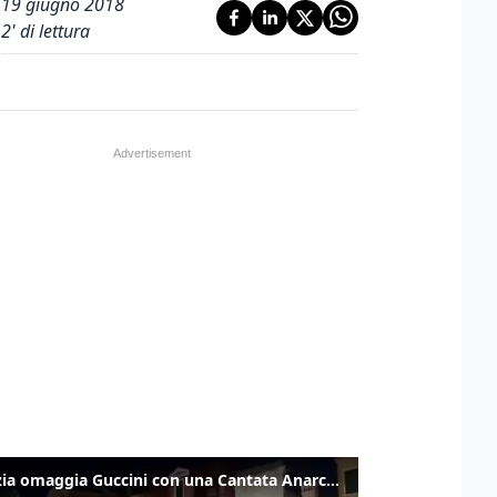
19 giugno 2018
2
' di lettura
Venezia omaggia Guccini con una Cantata Anarchica in campo Santa Margherita