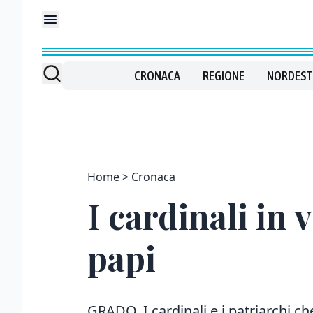
CRONACA
REGIONE
NORDEST
Home
Cronaca
I cardinali in 
papi
GRADO. I cardinali e i patriarchi ch