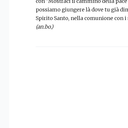
con “Mostraci il cammino della pace pe
possiamo giungere là dove tu già dimor
Spirito Santo, nella comunione con i sa
(an.bo.)