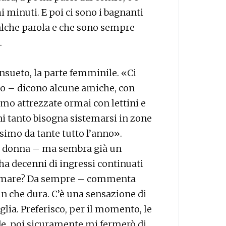
i minuti. E poi ci sono i bagnanti
ualche parola e che sono sempre
.
consueto, la parte femminile. «Ci
o – dicono alcune amiche, con
amo attrezzate ormai con lettini e
gni tanto bisogna sistemarsi in zone
simo da tante tutto l’anno».
a donna – ma sembra già un
 ha decenni di ingressi continuati
al mare? Da sempre – commenta
n che dura. C’è una sensazione di
lia. Preferisco, per il momento, le
alde, poi sicuramente mi fermerò di