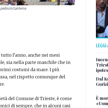
l pedocin/Lanterna
LEGGI
a tutto l’anno, anche nei mesi
Incend
le, sia nella parte maschile che in
Triest
primi costumi da mare. I più
ipotes
assa, nel rispetto comunque del
Dal K
Goriz
re.
È mor
rietà del Comune di Trieste, è come
«Uomo
amici di sempre, che in alcuni casi