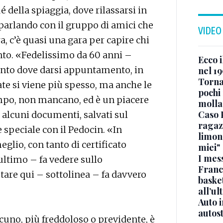
 della spiaggia, dove rilassarsi in
 parlando con il gruppo di amici che
VIDEO
a, c’è quasi una gara per capire chi
nto. «Fedelissimo da 60 anni –
Ecco i
punto dove darsi appuntamento, in
nel 19
Torna
ate si viene più spesso, ma anche le
pochi 
empo, non mancano, ed è un piacere
molla
Caso 
 alcuni documenti, salvati sul
ragaz
 speciale con il Pedocin. «In
limona
glio, con tanto di certificato
miei"
I mes
’ultimo – fa vedere sullo
Franc
are qui – sottolinea – fa davvero
basket
all’ul
Auto 
autos
cuno, più freddoloso o previdente, è