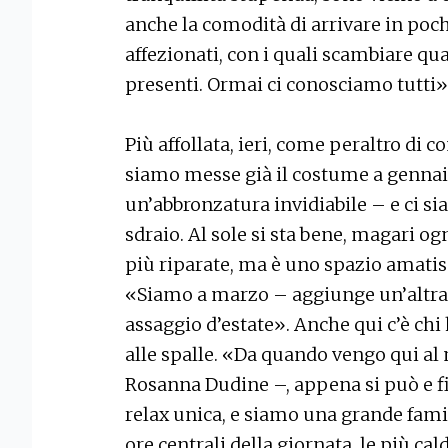
anche la comodità di arrivare in poch
affezionati, con i quali scambiare q
presenti. Ormai ci conosciamo tutti»
Più affollata, ieri, come peraltro di 
siamo messe già il costume a gennai
un’abbronzatura invidiabile – e ci si
sdraio. Al sole si sta bene, magari o
più riparate, ma è uno spazio amatis
«Siamo a marzo – aggiunge un’altr
assaggio d’estate». Anche qui c’è chi
alle spalle. «Da quando vengo qui 
Rosanna Dudine –, appena si può e fi
relax unica, e siamo una grande famig
ore centrali della giornata, le più c