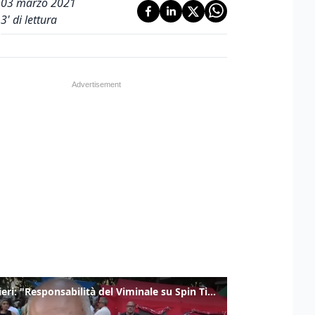
03 marzo 2021
3
' di lettura
Gualtieri: "Responsabilità del Viminale su Spin Time? La posizione dei partiti è nota"