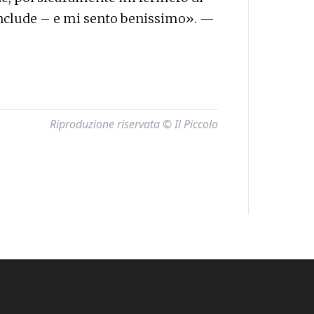
conclude – e mi sento benissimo». —
Riproduzione riservata © Il Piccolo