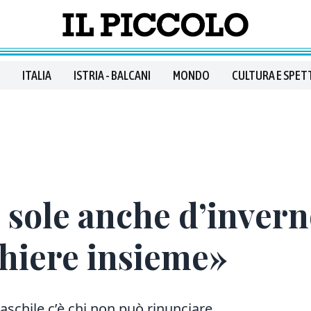
ITALIA
ISTRIA - BALCANI
MONDO
CULTURA E SPET
al sole anche d’inver
chiere insieme»
aschile c’è chi non può rinunciare