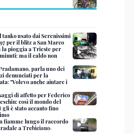
l tanko usato dai Serenissimi
97 per il blitz a San Marco
 la pioggia a Trieste per
minuti: ma il caldo non
Pradamano, parla uno dei
zi denunciati per la
ta: "Volevo anche aiutare i
saggi di affetto per Federico
eschin: così il mondo del
 gli è stato accanto fino
timo
in fiamme lungo il raccordo
tradale a Trebiciano