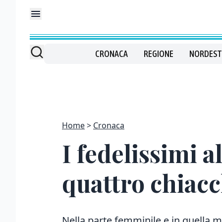
CRONACA
REGIONE
NORDEST
Home
Cronaca
I fedelissimi 
quattro chiac
Nella parte femminile e in quella m