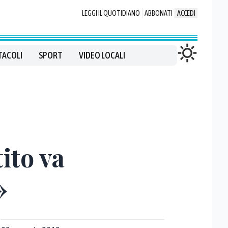
LEGGI IL QUOTIDIANO
ABBONATI
ACCEDI
TACOLI
SPORT
VIDEO LOCALI
tito va
»