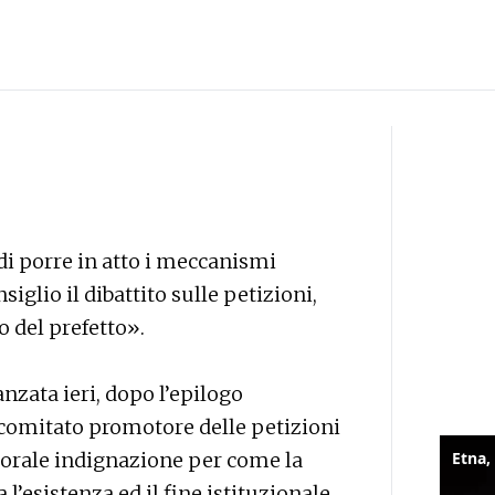
i porre in atto i meccanismi
siglio il dibattito sulle petizioni,
o del prefetto».
anzata ieri, dopo l’epilogo
l comitato promotore delle petizioni
corale indignazione per come la
l’esistenza ed il fine istituzionale