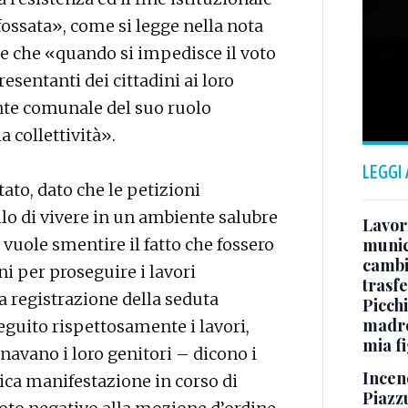
fossata», come si legge nella nota
he che «quando si impedisce il voto
resentanti dei cittadini ai loro
ente comunale del suo ruolo
a collettività».
LEGGI
ato, dato che le petizioni
ello di vivere in un ambiente salubre
Lavori
to vuole smentire il fatto che fossero
munici
cambi
i per proseguire i lavori
trasf
a registrazione della seduta
Picchi
madre 
eguito rispettosamente i lavori,
mia fi
navano i loro genitori – dicono i
Incend
a manifestazione in corso di
Piazzu