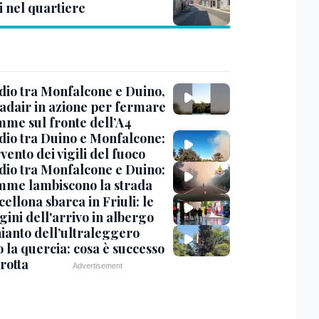
i nel quartiere
dio tra Monfalcone e Duino,
nadair in azione per fermare
amme sul fronte dell’A4
dio tra Duino e Monfalcone:
rvento dei vigili del fuoco
dio tra Monfalcone e Duino:
amme lambiscono la strada
cellona sbarca in Friuli: le
ini dell'arrivo in albergo
hianto dell’ultraleggero
 la quercia: cosa è successo
rotta