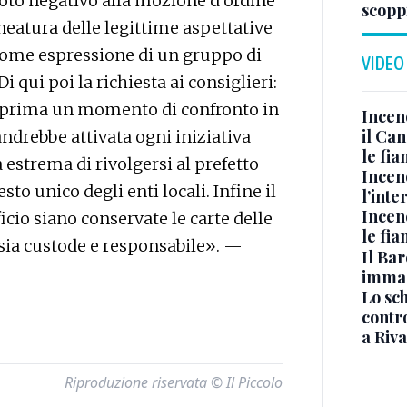
voto negativo alla mozione d’ordine
scopp
ineatura delle legittime aspettative
come espressione di un gruppo di
VIDEO
 qui poi la richiesta ai consiglieri:
 prima un momento di confronto in
Incen
il Ca
andrebbe attivata ogni iniziativa
le fi
 estrema di rivolgersi al prefetto
Incen
to unico degli enti locali. Infine il
l’inte
Incen
cio siano conservate le carte delle
le fi
 sia custode e responsabile». —
Il Bar
immag
Lo sc
contro
a Riva
Riproduzione riservata © Il Piccolo