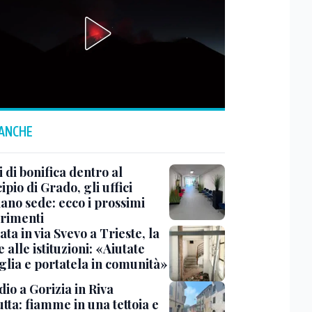
 ANCHE
 di bonifica dentro al
pio di Grado, gli uffici
ano sede: ecco i prossimi
erimenti
ata in via Svevo a Trieste, la
alle istituzioni: «Aiutate
glia e portatela in comunità»
io a Gorizia in Riva
tta: fiamme in una tettoia e