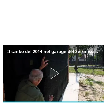
Il tanko del 2014 nel garage del Serenissimo: «Ecco come potevamo resistere per qualche giornata»