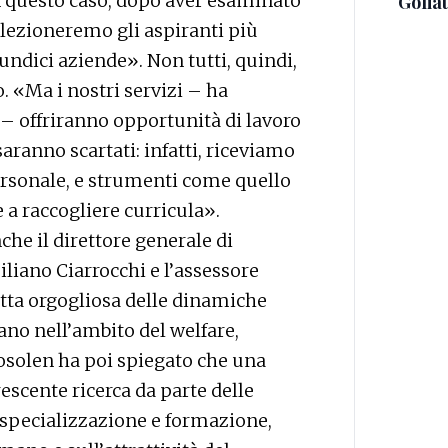
 In questo caso, dopo aver esaminato
Golia
elezioneremo gli aspiranti più
undici aziende». Non tutti, quindi,
. «Ma i nostri servizi – ha
– offriranno opportunità di lavoro
aranno scartati: infatti, riceviamo
rsonale, e strumenti come quello
 a raccogliere curricula».
he il direttore generale di
liano Ciarrocchi e l’assessore
etta orgogliosa delle dinamiche
ano nell’ambito del welfare,
Rosolen ha poi spiegato che una
rescente ricerca da parte delle
a specializzazione e formazione,