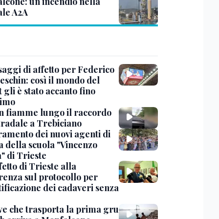
lcone: un incendio nella
ale A2A
saggi di affetto per Federico
eschin: così il mondo del
 gli è stato accanto fino
timo
in fiamme lungo il raccordo
tradale a Trebiciano
uramento dei nuovi agenti di
a della scuola "Vincenzo
" di Trieste
fetto di Trieste alla
renza sul protocollo per
tificazione dei cadaveri senza
ve che trasporta la prima gru