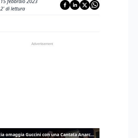
15 febbraio 2023
2
' di lettura
Venezia omaggia Guccini con una Cantata Anarchica in campo Santa Margherita