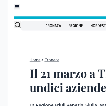
CRONACA
REGIONE
NORDEST
Home
Cronaca
Il 21 marzo a 
undici aziende:
La Regione Friuli Venezia Giulia, as