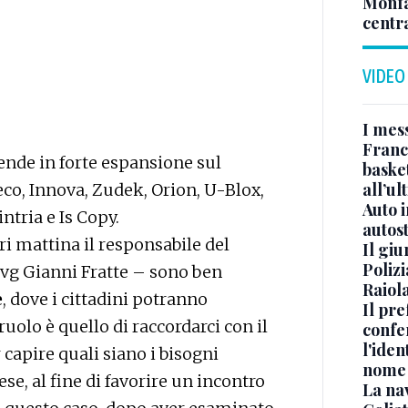
Monfa
centr
VIDEO
I mes
Franc
ende in forte espansione sul
basket
all’ul
teco, Innova, Zudek, Orion, U-Blox,
Auto 
ntria e Is Copy.
autos
eri mattina il responsabile del
Il gi
Polizi
Fvg Gianni Fratte – sono ben
Raiola
e
, dove i cittadini potranno
Il pre
ruolo è quello di raccordarci con il
confe
l'iden
 capire quali siano i bisogni
nome
se, al fine di favorire un incontro
La na