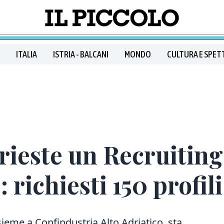
ITALIA
ISTRIA - BALCANI
MONDO
CULTURA E SPET
Trieste un Recruiting
 richiesti 150 profili
sieme a Confindustria Alto Adriatico, sta