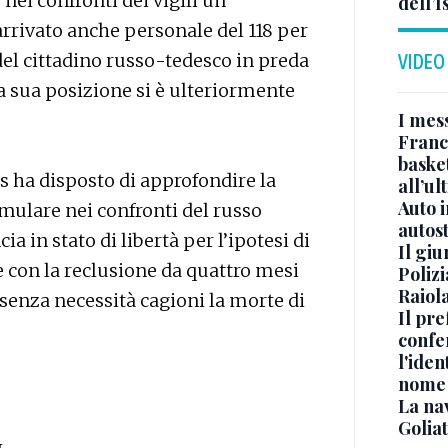
 nei confronti dei vigili un
dell’
rrivato anche personale del 118 per
 del cittadino russo-tedesco in preda
VIDEO
a sua posizione si è ulteriormente
I mes
Franc
basket
is ha disposto di approfondire la
all’ul
Auto 
rmulare nei confronti del russo
autos
a in stato di libertà per l’ipotesi di
Il gi
 con la reclusione da quattro mesi
Polizi
Raiola
senza necessità cagioni la morte di
Il pre
confe
l'iden
nome
La na
Golia