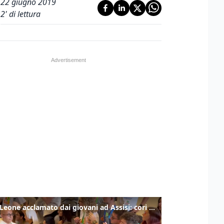
22 giugno 2019
2
' di lettura
Papa Leone acclamato dai giovani ad Assisi: cori e applausi