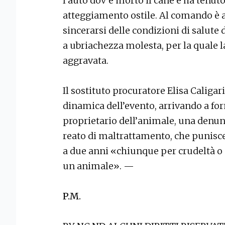
l’auto dov’è morto il cane e ha tenuto
atteggiamento ostile. Al comando è a
sincerarsi delle condizioni di salute
a ubriachezza molesta, per la quale l
aggravata.
Il sostituto procuratore Elisa Caligar
dinamica dell’evento, arrivando a fo
proprietario dell’animale, una denunci
reato di maltrattamento, che punisce
a due anni «chiunque per crudeltà o 
un animale». —
P.M.