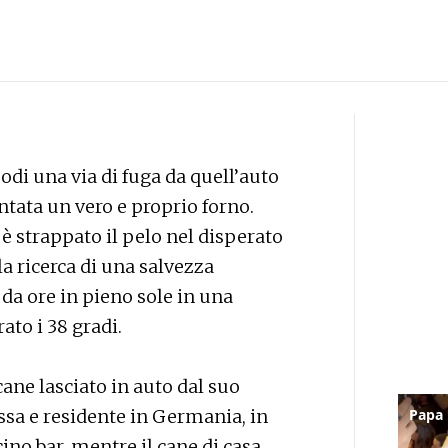
modi una via di fuga da quell’auto
entata un vero e proprio forno.
 è strappato il pelo nel disperato
alla ricerca di una salvezza
da ore in pieno sole in una
ato i 38 gradi.
ane lasciato in auto dal suo
sa e residente in Germania, in
cino bar, mentre il cane di casa