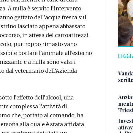
a. A nulla è servito l’intervento
hanno gettato dell’acqua fresca sul
nestrino lasciato appena abbassato
ccorso, in attesa del carroattrezzi
itacolo, purtroppo rimasto vano
sibile portare l’animale all’esterno
LEGGI
nizzante e a nulla sono valsi i
to dal veterinario dell’Azienda
Vandal
scritt
Anzia
otto l’effetto dell’alcool, una
mentr
te complessa l’attività di
Triest
l’uomo che, portato al comando, ha
Inves
persona alla quale è stata affidata
attrav