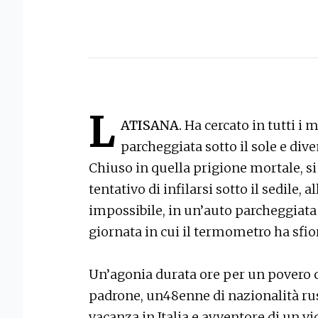
L
ATISANA.
Ha cercato in tutti i 
parcheggiata sotto il sole e div
Chiuso in quella prigione mortale, si
tentativo di infilarsi sotto il sedile, 
impossibile, in un’auto parcheggiata 
giornata in cui il termometro ha sfior
Un’agonia durata ore per un povero c
padrone, un48enne di nazionalità rus
vacanza in Italia e avventore di un vi