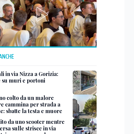
 ANCHE
i in via Nizza a Gorizia:
e su muri e portoni
no colto da un malore
e cammina per strada a
e: sbatte la testa e muore
tito da uno scooter mentre
ersa sulle strisce in via