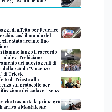
Istria: grave un pedone
saggi di affetto per Federico
eschin: così il mondo del
 gli è stato accanto fino
timo
in fiamme lungo il raccordo
tradale a Trebiciano
uramento dei nuovi agenti di
a della scuola "Vincenzo
" di Trieste
fetto di Trieste alla
renza sul protocollo per
tificazione dei cadaveri senza
ve che trasporta la prima gru
th arriva a Monfalcone