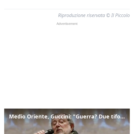
Riproduzione riservata © Il Piccolo
Medio Oriente, Guccini: "Guerra? Due tifoserie che si urlano contro e dimenticano vittime"