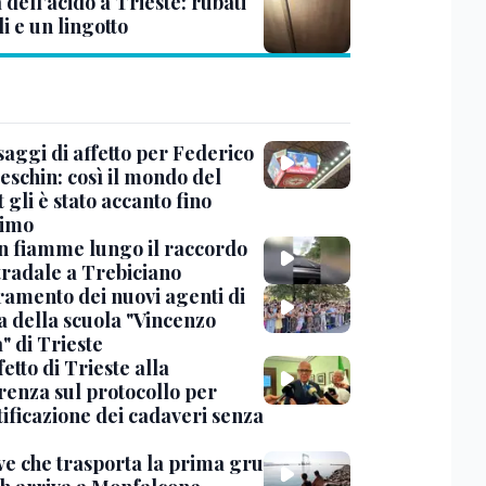
dell’acido a Trieste: rubati
li e un lingotto
saggi di affetto per Federico
eschin: così il mondo del
 gli è stato accanto fino
timo
in fiamme lungo il raccordo
tradale a Trebiciano
uramento dei nuovi agenti di
a della scuola "Vincenzo
" di Trieste
fetto di Trieste alla
renza sul protocollo per
tificazione dei cadaveri senza
ve che trasporta la prima gru