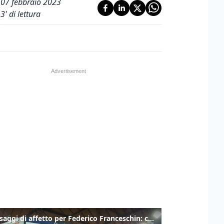
07 febbraio 2023
3
' di lettura
I messaggi di affetto per Federico Franceschin: così il mondo del basket gli è stato accanto fino all’ultimo