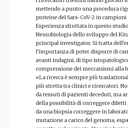
I ricercatori triestini hanno giocato
mettendo a punto una procedura rigo
proteine del Sars-CoV-2 in campioni 
Esperienza sfruttata in questo studio
Neurobiologia dello sviluppo del Kin
principal investigator. Si tratta del
l’importanza di poter disporre di ca
avanti indagini, di tipo istopatologi
comprensione dei meccanismi alla ba
«La ricerca è sempre più traslazion
più stretta tra clinici e ricercatori. 
da tessuti di pazienti deceduti, ma a
della possibilità di correggere difetti
da una biopsia correggere in laborat
mutazione a carico del genoma, espan