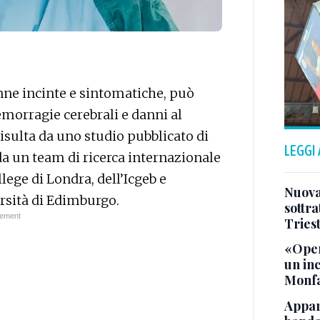
onne incinte e sintomatiche, può
emorragie cerebrali e danni al
risulta da uno studio pubblicato di
LEGGI
 da un team di ricerca internazionale
lege di Londra, dell’Icgeb e
Nuova 
ersità di Edimburgo.
sottra
Tries
«Oper
un in
Monfa
Appar