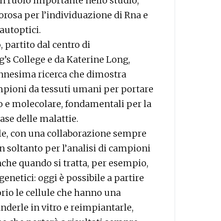
 un ruolo importante nello studio,
rosa per l’individuazione di Rna e
autoptici.
, partit
o dal centro di
g’s College e da Katerine Long,
l’ennesima ricerca che dimostra
mpioni da tessuti umani per portare
co e molecolare, fondamentali per la
se delle malattie.
ale, con una collaborazione sempre
Non soltanto per l’analisi di campioni
nche quando si tratta, per esempio,
 genetici: oggi è possibile a partire
orio le cellule che hanno una
derle in vitro e reimpiantarle,