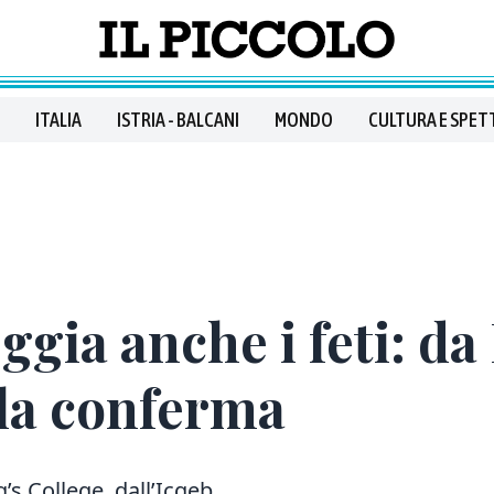
ITALIA
ISTRIA - BALCANI
MONDO
CULTURA E SPET
ggia anche i feti: da
 la conferma
’s College, dall’Icgeb