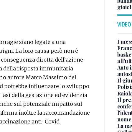
banda 
gioiel
VIDEO
I mes
rragie siano legate a una
Franc
guigni. La loro causa però non è
basket
 conseguenza diretta dell’azione
all’ul
Auto 
a della risposta immunitaria
autos
imo autore Marco Massimo del
Il gi
id potrebbe influenzare lo sviluppo
Polizi
Raiola
 fasi della gestazione ed evidenzia
Il pre
icerche sul potenziale impatto sul
confe
onferma inoltre la raccomandazione
l'iden
nome
vaccinazione anti-Covid.
La na