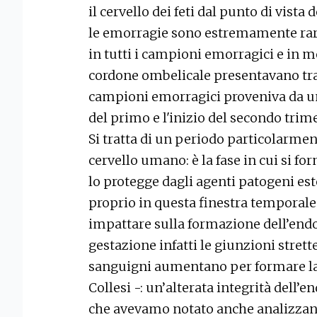
il cervello dei feti dal punto di vista 
le emorragie sono estremamente rare.
in tutti i campioni emorragici e in mo
cordone ombelicale presentavano trac
campioni emorragici proveniva da un 
del primo e l'inizio del secondo trim
Si tratta di un periodo particolarme
cervello umano: è la fase in cui si fo
lo protegge dagli agenti patogeni est
proprio in questa finestra temporal
impattare sulla formazione dell’endot
gestazione infatti le giunzioni strette
sanguigni aumentano per formare la
Collesi -: un’alterata integrità dell’e
che avevamo notato anche analizzand