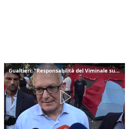
Gualtieri: "Responsabilità del Viminale su Spin Time? La posizione dei partiti è nota"