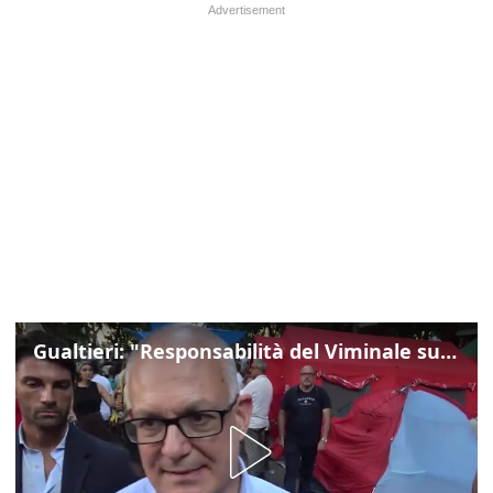
Gualtieri: "Responsabilità del Viminale su Spin Time? La posizione dei partiti è nota"