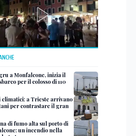
 ANCHE
ru a Monfalcone, inizia il
sbarco per il colosso di 110
 climatici: a Trieste arrivano
tani per contrastare il gran
a di fumo alta sul porto di
lcone: un incendio nella