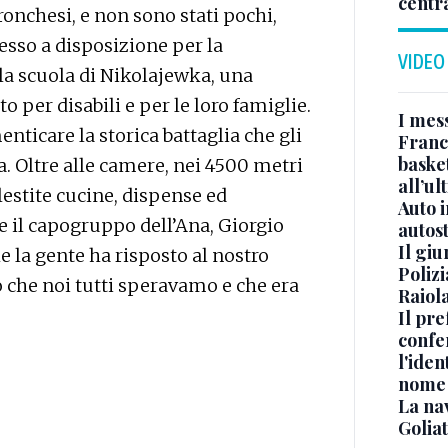
centr
ronchesi, e non sono stati pochi,
messo a disposizione per la
VIDEO
la scuola di Nikolajewka, una
 per disabili e per le loro famiglie.
I mes
icare la storica battaglia che gli
Franc
basket
fa. Oltre alle camere, nei 4500 metri
all’ul
lestite cucine, dispense ed
Auto 
e il capogruppo dell’Ana, Giorgio
autos
Il gi
 la gente ha risposto al nostro
Polizi
o che noi tutti speravamo e che era
Raiola
Il pre
confe
l'iden
nome
La na
Golia