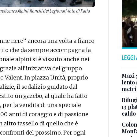
icenza Alpini-Ronchi dei Legionari-foto di Katia
nne nere” ancora una volta a fianco
irito che da sempre accompagna la
LEGGI
ionale alpini si è vissuto anche nei
 grazie all’iniziativa del gruppo
Maxi g
o Valent. In piazza Unità, proprio
lento 
lizie, il sodalizio guidato dal
metri
stito un gazebo, al quale ha fatto
Rifugi
, per la vendita di una speciale
13 pla
caldo
100 anni di coraggio e di passione
 altro tassello di quello che è
Colonn
Monfa
confronti del prossimo. Per ogni