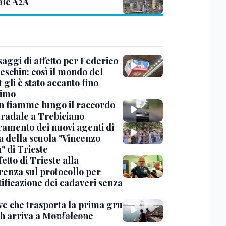
ale A2A
saggi di affetto per Federico
eschin: così il mondo del
 gli è stato accanto fino
timo
in fiamme lungo il raccordo
tradale a Trebiciano
uramento dei nuovi agenti di
a della scuola "Vincenzo
" di Trieste
fetto di Trieste alla
renza sul protocollo per
tificazione dei cadaveri senza
ve che trasporta la prima gru
th arriva a Monfalcone