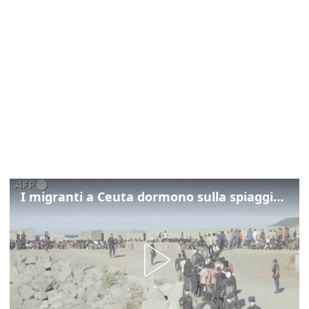
I migranti a Ceuta dormono sulla spiaggia: "Vogliamo entrare in Europa"