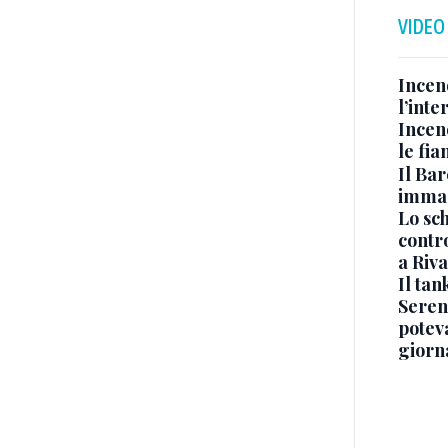
VIDEO
Incen
l’inte
Incen
le fi
Il Bar
immag
Lo sc
contro
a Riva
Il ta
Seren
potev
giorn