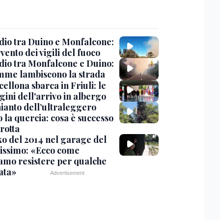
dio tra Duino e Monfalcone:
rvento dei vigili del fuoco
dio tra Monfalcone e Duino:
amme lambiscono la strada
cellona sbarca in Friuli: le
ini dell'arrivo in albergo
hianto dell’ultraleggero
 la quercia: cosa è successo
rotta
nko del 2014 nel garage del
issimo: «Ecco come
amo resistere per qualche
ata»