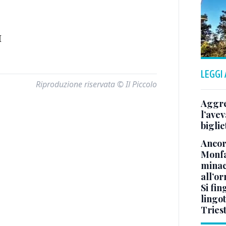
I
LEGGI
Riproduzione riservata © Il Piccolo
Aggre
l’avev
biglie
Ancora
Monfa
minac
all’o
Si fin
lingot
Tries