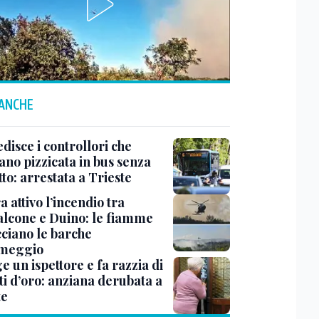
 ANCHE
disce i controllori che
ano pizzicata in bus senza
tto: arrestata a Trieste
 attivo l’incendio tra
lcone e Duino: le fiamme
ciano le barche
rmeggio
ge un ispettore e fa razzia di
ti d’oro: anziana derubata a
te