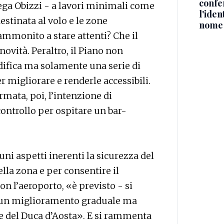
confe
iega Obizzi - a lavori minimali come
l'iden
destinata al volo e le zone
nome
ammonito a stare attenti? Che il
novità. Peraltro, il Piano non
difica ma solamente una serie di
r migliorare e renderle accessibili.
mata, poi, l’intenzione di
 controllo per ospitare un bar-
uni aspetti inerenti la sicurezza del
lla zona e per consentire il
on l’aeroporto, «è previsto - si
- un miglioramento graduale ma
e del Duca d’Aosta». E si rammenta