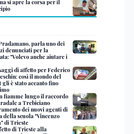
na si apre la corsa per il
ipio
Pradamano, parla uno dei
zi denunciati per la
ta: "Volevo anche aiutare i
saggi di affetto per Federico
eschin: così il mondo del
 gli è stato accanto fino
timo
in fiamme lungo il raccordo
tradale a Trebiciano
uramento dei nuovi agenti di
a della scuola "Vincenzo
" di Trieste
fetto di Trieste alla