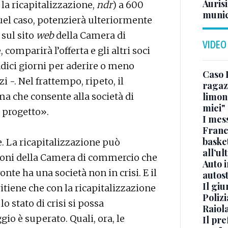
Aurisi
, la ricapitalizzazione,
ndr
) a 600
munic
quel caso, potenzierà ulteriormente
 sul sito
web
della Camera di
VIDEO
omparirà l’offerta e gli altri soci
dici giorni per aderire o meno
Caso 
i -. Nel frattempo, ripeto, il
ragaz
a che consente alla società di
limona
miei"
 progetto».
I mes
Franc
basket
. La ricapitalizzazione può
all’ul
lioni della Camera di commercio che
Auto 
nte ha una società non in crisi. E il
autos
Il gi
ritiene che con la ricapitalizzazione
Polizi
lo stato di crisi si possa
Raiola
io è superato. Quali, ora, le
Il pre