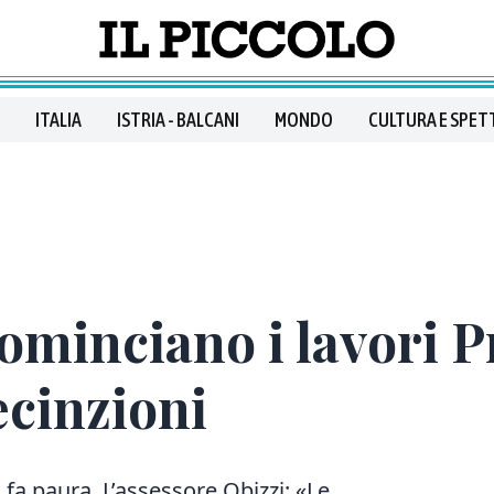
ITALIA
ISTRIA - BALCANI
MONDO
CULTURA E SPET
ominciano i lavori P
ecinzioni
fa paura. L’assessore Obizzi: «Le