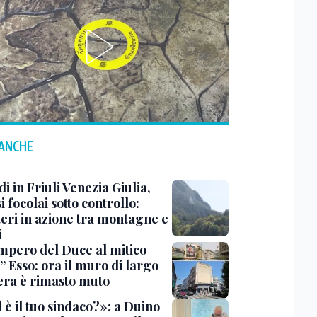
 ANCHE
i in Friuli Venezia Giulia,
i focolai sotto controllo:
teri in azione tra montagne e
i
impero del Duce al mitico
” Esso: ora il muro di largo
era è rimasto muto
 è il tuo sindaco?»: a Duino