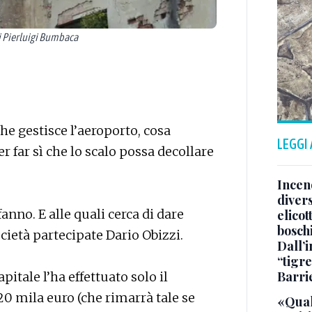
i Pierluigi Bumbaca
che gestisce l’aeroporto, cosa
LEGGI
r far sì che lo scalo possa decollare
Incend
divers
fanno. E alle quali cerca di dare
elicot
bosch
cietà partecipate Dario Obizzi.
Dall’
“tigre
Barri
tale l’ha effettuato solo il
20 mila euro (che rimarrà tale se
«Qual