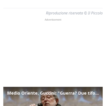
Riproduzione riservata © Il Piccolo
Medio Oriente, Guccini: "Guerra? Due tifoserie che si urlano contro e dimenticano vittime"