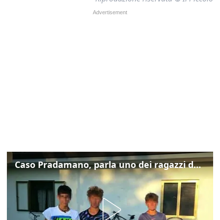
Caso Pradamano, parla uno dei ragazzi denunciati per la limonata: "Volevo anche aiutare i miei"