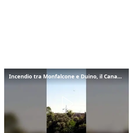
Incendio tra Monfalcone e Duino, il Canadair in azione per fermare le fiamme sul fronte dell’A4