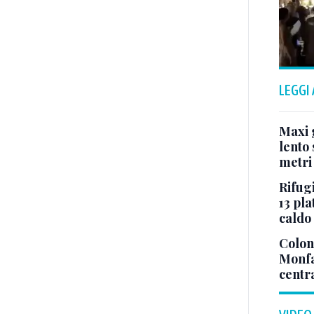
LEGGI
Maxi g
lento 
metri
Rifugi
13 pla
caldo
Colonn
Monfa
centr