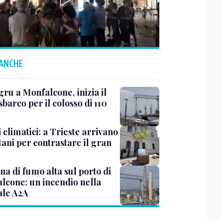
 ANCHE
ru a Monfalcone, inizia il
sbarco per il colosso di 110
 climatici: a Trieste arrivano
tani per contrastare il gran
a di fumo alta sul porto di
lcone: un incendio nella
ale A2A