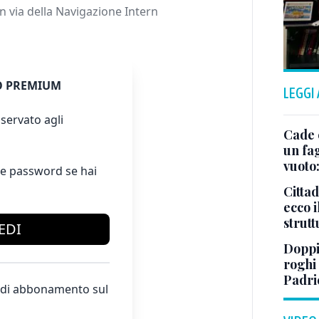
 via della Navigazione Intern
 PREMIUM
LEGGI
servato agli
Cade 
un fa
vuoto
e password se hai
Cittad
ecco i
strut
EDI
Doppi
roghi
Padri
te di abbonamento sul