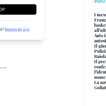
VIDEO
OP
I mes
Franc
basket
t?
Registrati ora
.
all’ul
Auto 
autos
Il gi
Polizi
Raiola
Il pre
confe
l'iden
nome
La na
Golia