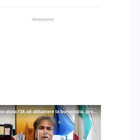
La fibra aiuta l'IA ad abbattere la burocrazia, progetto pilota in Veneto