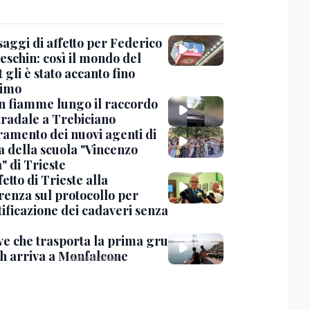
saggi di affetto per Federico
eschin: così il mondo del
 gli è stato accanto fino
timo
in fiamme lungo il raccordo
tradale a Trebiciano
uramento dei nuovi agenti di
a della scuola "Vincenzo
" di Trieste
fetto di Trieste alla
renza sul protocollo per
tificazione dei cadaveri senza
ve che trasporta la prima gru
th arriva a Monfalcone