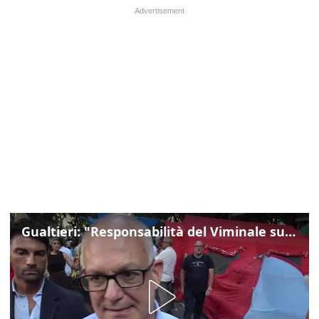
Gualtieri: "Responsabilità del Viminale su Spin Time? La posizione dei partiti è nota"