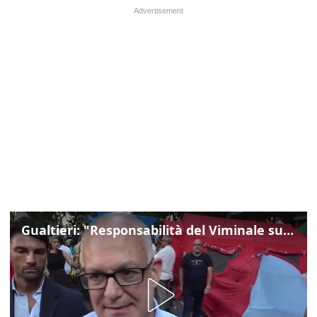
Gualtieri: "Responsabilità del Viminale su Spin Time? La posizione dei partiti è nota"