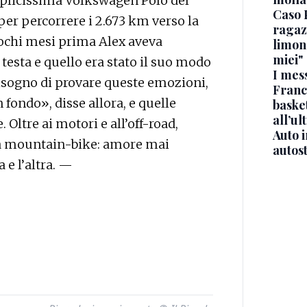
mplicissima Volkswagen Polo del
Caso 
 per percorrere i 2.673 km verso la
ragaz
pochi mesi prima Alex aveva
limona
miei"
 testa e quello era stato il suo modo
I mes
bisogno di provare queste emozioni,
Franc
n fondo», disse allora, e quelle
basket
all’ul
Oltre ai motori e all’off-road,
Auto 
 la mountain-bike: amore mai
autos
 e l’altra. —