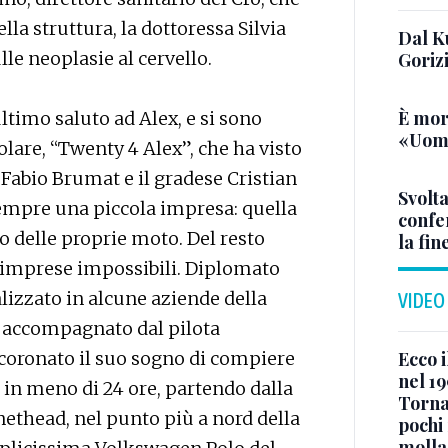
della struttura, la dottoressa Silvia
Dal K
lle neoplasie al cervello.
Goriz
È mor
ltimo saluto ad Alex, e si sono
«Uomo
lare, “Twenty 4 Alex”, che ha visto
 Fabio Brumat e il gradese Cristian
Svolta
sempre una piccola impresa: quella
confer
do delle proprie moto. Del resto
la fin
e imprese impossibili. Diplomato
alizzato in alcune aziende della
VIDEO
, accompagnato dal pilota
oronato il suo sogno di compiere
Ecco i
nel 19
in meno di 24 ore, partendo dalla
Torna
nethead, nel punto più a nord della
pochi 
molla