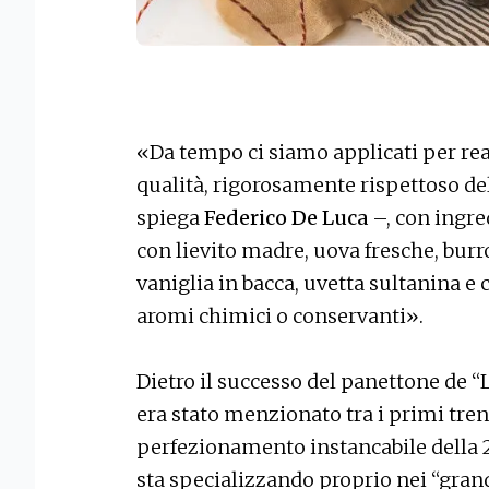
«Da tempo ci siamo applicati per rea
qualità, rigorosamente rispettoso del
spiega
Federico De Luca
–, con ingre
con lievito madre, uova fresche, burro 
vaniglia in bacca, uvetta sultanina e 
aromi chimici o conservanti».
Dietro il successo del panettone de “
era stato menzionato tra i primi trenta
perfezionamento instancabile della 2
sta specializzando proprio nei “gran