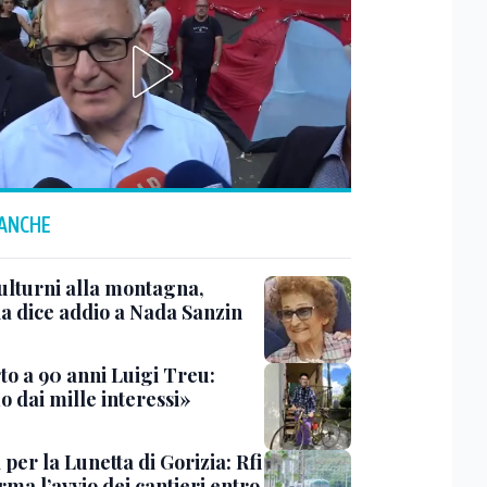
 ANCHE
ulturni alla montagna,
ia dice addio a Nada Sanzin
to a 90 anni Luigi Treu:
 dai mille interessi»
 per la Lunetta di Gorizia: Rfi
ma l’avvio dei cantieri entro