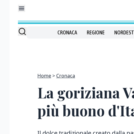
CRONACA
REGIONE
NORDEST
Home
Cronaca
La goriziana V
più buono d'It
Il dolce tradizionale creato dalla p