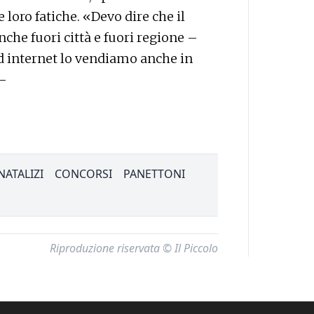
 loro fatiche. «Devo dire che il
che fuori città e fuori regione –
ad internet lo vendiamo anche in
 –
NATALIZI
CONCORSI
PANETTONI
Riproduzione riservata © Il Piccolo