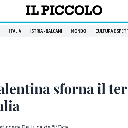
ITALIA
ISTRIA - BALCANI
MONDO
CULTURA E SPET
alentina sforna il te
alia
asticcera De Luca de “L’Oca