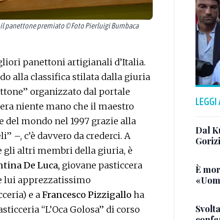
il panettone premiato © Foto Pierluigi Bumbaca
iori panettoni artigianali d’Italia.
do alla classifica stilata dalla giuria
ttone” organizzato dal portale
LEGGI
la era niente mano che il maestro
 del mondo nel 1997 grazie alla
Dal K
i” –, c’è davvero da crederci. A
Goriz
gli altri membri della giuria, è
ntina De Luca,
giovane pasticcera
È mor
«Uomo
re lui apprezzatissimo
ceria) e a
Francesco Pizzigallo
ha
Svolta
asticceria “L’Oca Golosa” di corso
confer