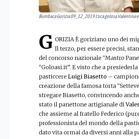
Bumbaca Gorizia 09_12_2019 L'oca golosa Valentina e 
G
ORIZIA È goriziano uno dei migl
Il terzo, per essere precisi, stan
del concorso nazionale “Mastro Pane
“Goloasi.it”. E visto che a presieder
pasticcere
Luigi Biasetto
– campione
creazione della famosa torta “Settevel
stregare Biasetto, convincendo anche 
stato il panettone artigianale di
Vale
che assieme al fratello Federico (pu
professionista del mondo della pastic
dato vita ormai da diversi anni alla p