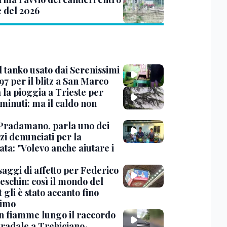
e del 2026
l tanko usato dai Serenissimi
97 per il blitz a San Marco
 la pioggia a Trieste per
minuti: ma il caldo non
Pradamano, parla uno dei
zi denunciati per la
ta: "Volevo anche aiutare i
saggi di affetto per Federico
eschin: così il mondo del
 gli è stato accanto fino
timo
in fiamme lungo il raccordo
tradale a Trebiciano