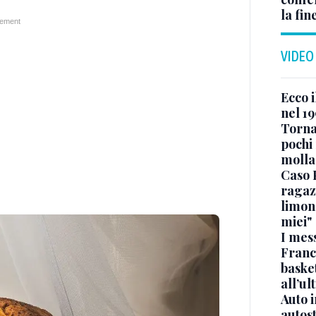
la fin
VIDEO
Ecco i
nel 19
Torna
pochi 
molla
Caso 
ragaz
limona
miei"
I mes
Franc
basket
all’ul
Auto 
autos