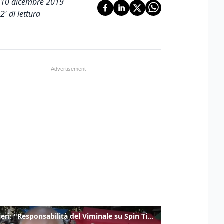
10 dicembre 2019
2
' di lettura
Gualtieri: "Responsabilità del Viminale su Spin Time? La posizione dei partiti è nota"