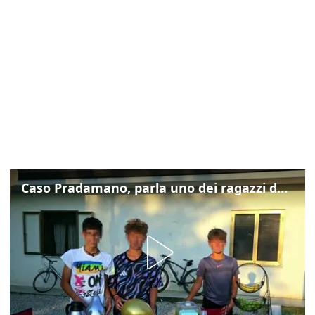
Caso Pradamano, parla uno dei ragazzi denunciati per la limonata: "Volevo anche aiutare i miei"