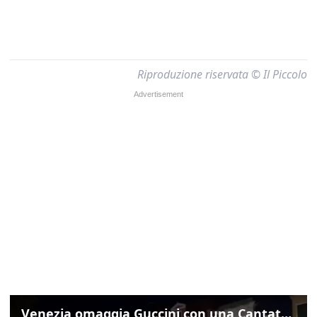
Riproduzione riservata © Il Piccolo
Venezia omaggia Guccini con una Cantata Anarchica in campo Santa Margherita