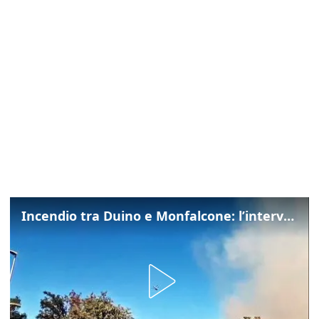
Incendio tra Duino e Monfalcone: l’intervento dei vigili del fuoco