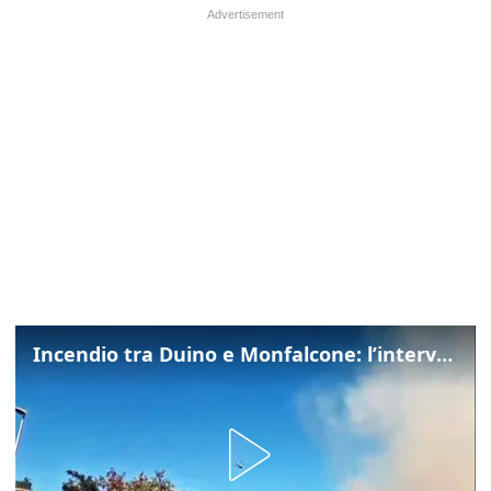
Incendio tra Duino e Monfalcone: l’intervento dei vigili del fuoco