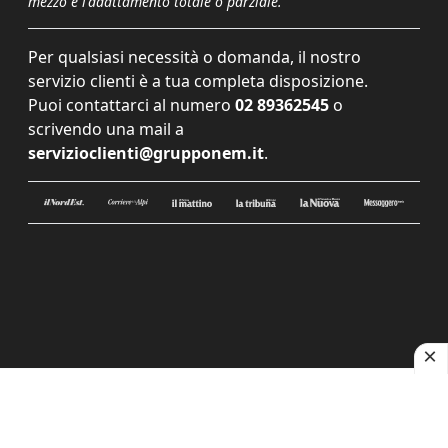
mezzo e l'adattamento totale o parziale.
Per qualsiasi necessità o domanda, il nostro
servizio clienti è a tua completa disposizione.
Puoi contattarci al numero
02 89362545
o
scrivendo una mail a
servizioclienti@grupponem.it
.
Le tue preferenze relative alla privacy
Informativa sulla raccolta