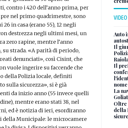
crem
i, contro i 420 dell’anno prima, per
empre nel primo quadrimestre, sono
VIDEO
i 26 in casa (erano 55), 12 negli
i con destrezza negli ultimi mesi, un
Auto 
autos
ora zero rapine, mentre l’anno
Il gi
, su strada. «A parità di periodo,
Polizi
eati denunciati», così Cisint, che
Raiola
Il pre
non vuole ingerire su faccende che
confe
della Polizia locale, definiti
l'iden
nome
o sulla sicurezza», si è già
La na
nti da inizio anno (55 invece quelli
Golia
ordine), mentre erano stati 38, nel
Oltre
della
ni, ed è notizia di ieri, esordiranno
sicur
ti della Municipale: le microcamere
 la divisa. I dispositivi verranno