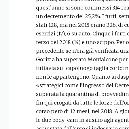
quest’anno si sono commessi 314 reat
un decremento del 25,2%. I furti, s
stati 128, ma nel 2018 erano 226, di cu
esercizi (17), 6 su auto. Cinque i furt
terzo del 2018 (14) e uno scippo. Per 
precedente se n’era già verificata una
Gorizia ha superato Monfalcone per r
tuttavia sul capoluogo taglia corto: 
non le appartengono. Quanto ai daspo 
«strategici come l’ingresso del Decret
superata la quarantina di provvedime
fin qui erogati da tutte le forze dell’
corso però di 12 mesi, nel 2018. A gior
le due body-cam in ausilio agli agen
acquistate dall’ente si indossano come