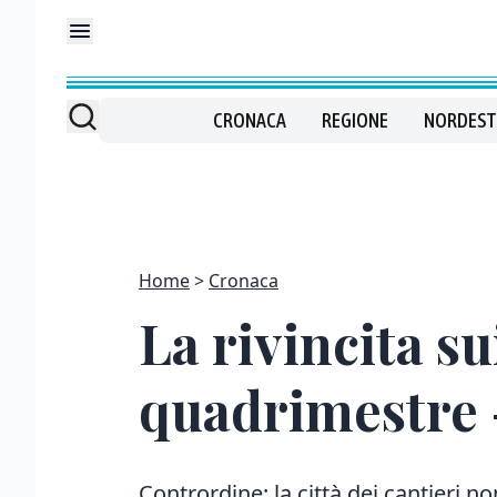
CRONACA
REGIONE
NORDEST
Home
Cronaca
La rivincita s
quadrimestre
Contrordine: la città dei cantieri n