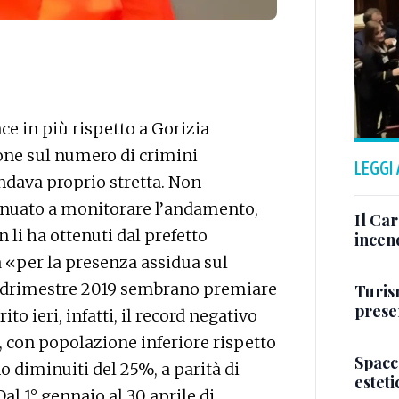
e in più rispetto a Gorizia
one sul numero di crimini
LEGGI
ndava proprio stretta. Non
inuato a monitorare l’andamento,
Il Ca
 li ha ottenuti dal prefetto
incen
 «per la presenza assidua sul
quadrimestre 2019 sembrano premiare
Turis
presen
to ieri, infatti, il record negativo
, con popolazione inferiore rispetto
Spacc
no diminuiti del 25%, a parità di
esteti
al 1° gennaio al 30 aprile di