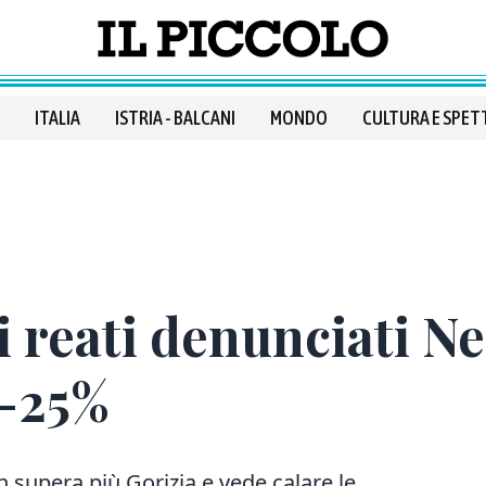
ITALIA
ISTRIA - BALCANI
MONDO
CULTURA E SPET
ui reati denunciati N
 -25%
on supera più Gorizia e vede calare le