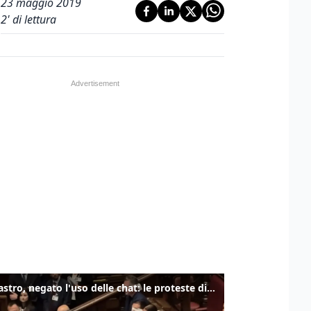
23 maggio 2019
2
' di lettura
Delmastro, negato l'uso delle chat: le proteste di Avs e M5s