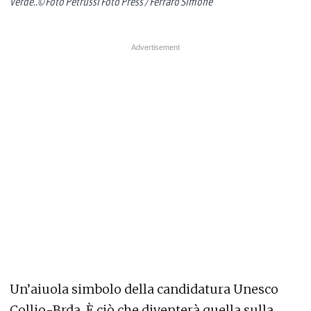
verde..© Foto Petrussi Foto Press / Ferraro Simone
Un’aiuola simbolo della candidatura Unesco
Collio-Brda. È ciò che diventerà quella sulla