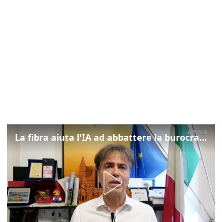
La fibra aiuta l'IA ad abbattere la burocrazia, progetto pilota in Veneto