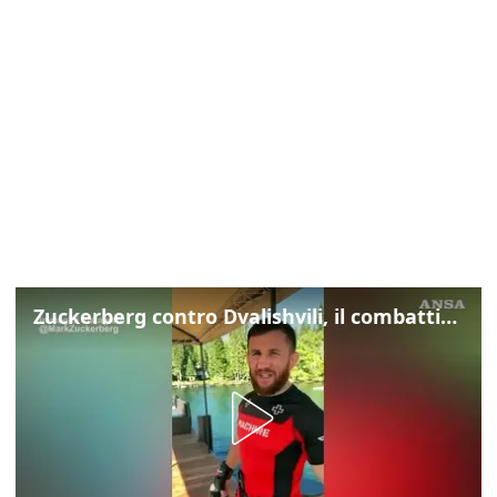
Zuckerberg contro Dvalishvili, il combattimento in mezzo a un lago