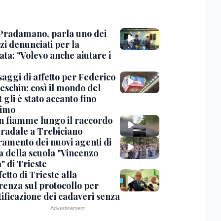
Pradamano, parla uno dei
zi denunciati per la
ta: "Volevo anche aiutare i
saggi di affetto per Federico
eschin: così il mondo del
 gli è stato accanto fino
timo
in fiamme lungo il raccordo
tradale a Trebiciano
uramento dei nuovi agenti di
a della scuola "Vincenzo
" di Trieste
fetto di Trieste alla
renza sul protocollo per
tificazione dei cadaveri senza