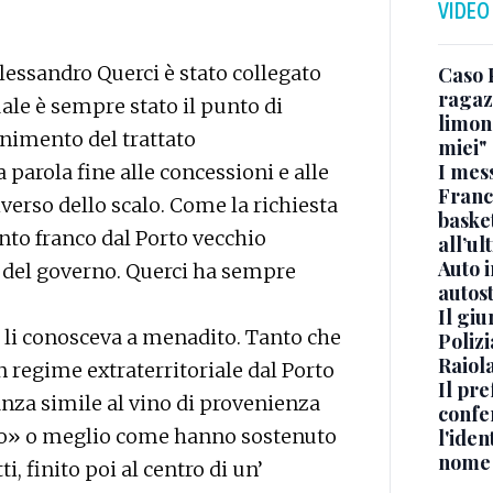
VIDEO
essandro Querci è stato collegato
Caso 
ragaz
uale è sempre stato il punto di
limona
enimento del trattato
miei"
I mes
 parola fine alle concessioni e alle
Franc
diverso dello scalo. Come la richiesta
basket
unto franco dal Porto vecchio
all’ul
Auto 
a del governo. Querci ha sempre
autos
Il gi
i li conosceva a menadito. Tanto che
Polizi
Raiola
in regime extraterritoriale dal Porto
Il pre
anza simile al vino di provenienza
confe
ino» o meglio come hanno sostenuto
l'iden
nome
i, finito poi al centro di un’