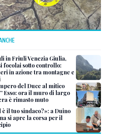
 ANCHE
i in Friuli Venezia Giulia,
i focolai sotto controllo:
teri in azione tra montagne e
i
impero del Duce al mitico
” Esso: ora il muro di largo
era è rimasto muto
 è il tuo sindaco?»: a Duino
na si apre la corsa per il
ipio