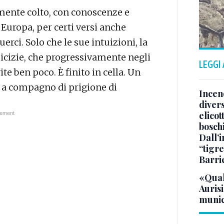
amente colto, con conoscenze e
Europa, per certi versi anche
rci. Solo che le sue intuizioni, la
amicizie, che progressivamente negli
LEGGI
te ben poco. È finito in cella. Un
o a compagno di prigione di
Incend
divers
elicot
bosch
Dall’
“tigre
Barri
«Qual
Aurisi
munic