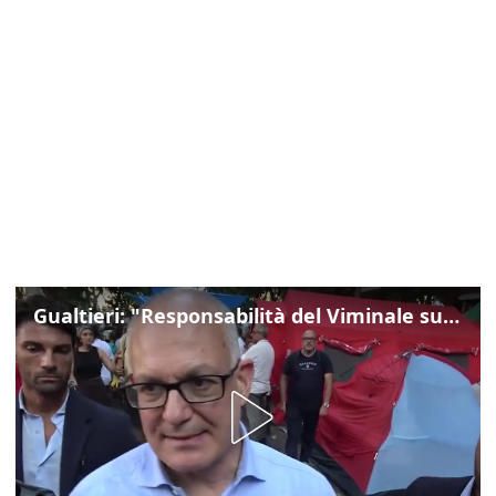
Gualtieri: "Responsabilità del Viminale su Spin Time? La posizione dei partiti è nota"