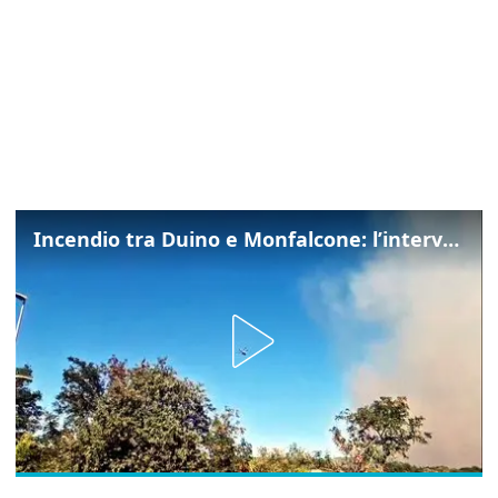
Incendio tra Duino e Monfalcone: l’intervento dei vigili del fuoco