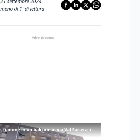
21 settembre 2024
meno di 1' di lettura
Udine, fiamme in un balcone in via Val Saisera: intervengono i pompieri