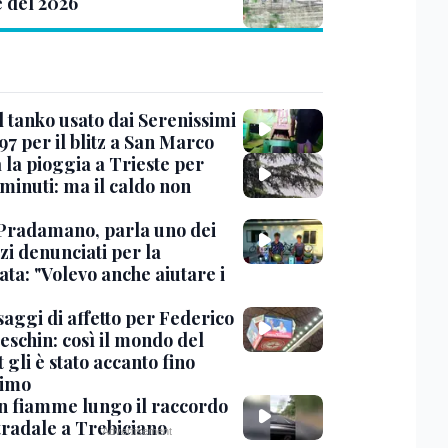
e del 2026
l tanko usato dai Serenissimi
97 per il blitz a San Marco
 la pioggia a Trieste per
minuti: ma il caldo non
Pradamano, parla uno dei
zi denunciati per la
ta: "Volevo anche aiutare i
saggi di affetto per Federico
eschin: così il mondo del
 gli è stato accanto fino
timo
in fiamme lungo il raccordo
tradale a Trebiciano