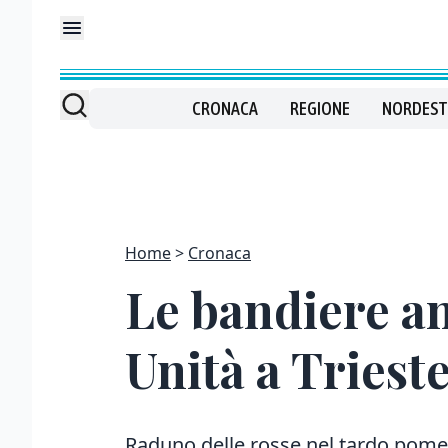
CRONACA
REGIONE
NORDEST
Home
Cronaca
Le bandiere an
Unità a Triest
Raduno delle rosse nel tardo pome