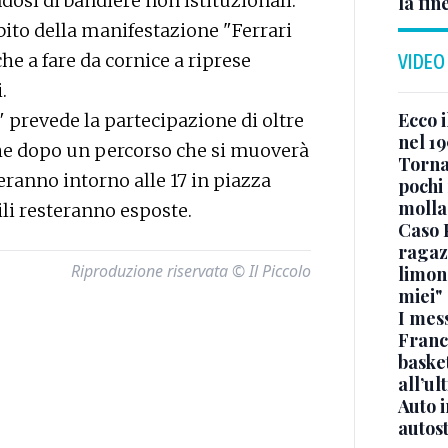
dosi di bandiere non istituzionali.
la fin
mbito della manifestazione "Ferrari
he a fare da cornice a riprese
VIDEO
.
Ecco i
 prevede la partecipazione di oltre
nel 19
 che dopo un percorso che si muoverà
Torna
veranno intorno alle 17 in piazza
pochi 
molla
ili resteranno esposte.
Caso 
ragaz
Riproduzione riservata © Il Piccolo
limona
miei"
I mes
Franc
basket
all’ul
Auto 
autos