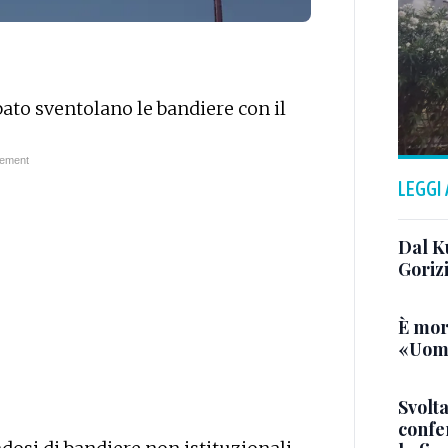
bato sventolano le bandiere con il
LEGGI
Dal K
Goriz
È mor
«Uomo
Svolta
confer