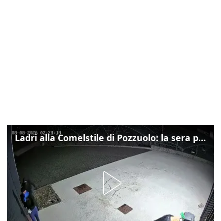
Ladri alla Comelstile di Pozzuolo: la sera prima il tentato furto a Buja, ecco le immagini