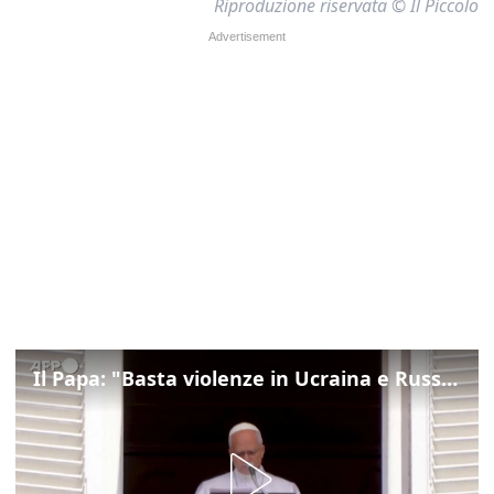
Riproduzione riservata © Il Piccolo
Il Papa: "Basta violenze in Ucraina e Russia, spazio a diplomazia"