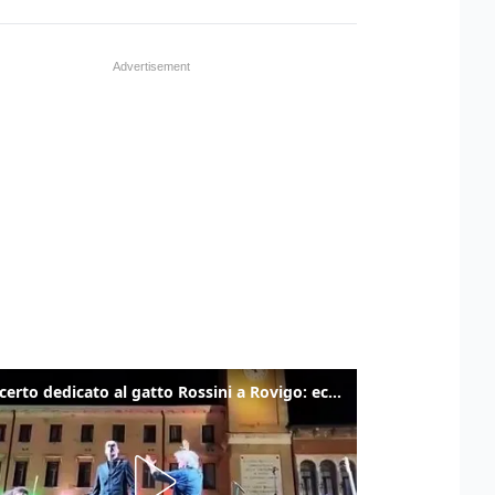
Il concerto dedicato al gatto Rossini a Rovigo: ecco un estratto