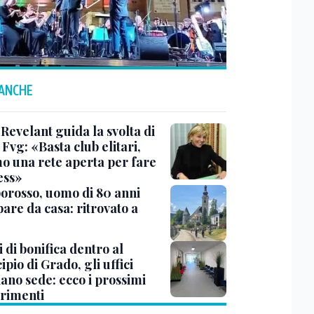
 ANCHE
Revelant guida la svolta di
Fvg: «Basta club elitari,
o una rete aperta per fare
ess»
rosso, uomo di 80 anni
are da casa: ritrovato a
 di bonifica dentro al
pio di Grado, gli uffici
ano sede: ecco i prossimi
erimenti