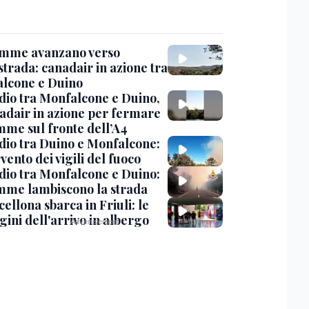
amme avanzano verso
strada: canadair in azione tra
lcone e Duino
dio tra Monfalcone e Duino,
nadair in azione per fermare
amme sul fronte dell’A4
dio tra Duino e Monfalcone:
rvento dei vigili del fuoco
dio tra Monfalcone e Duino:
amme lambiscono la strada
cellona sbarca in Friuli: le
ini dell'arrivo in albergo