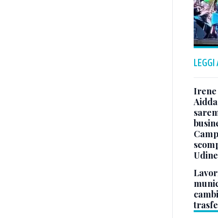
LEGGI
Irene 
Aidda 
sarem
busin
Campo
scomp
Udine
Lavori
munici
cambi
trasf