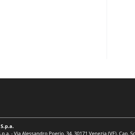
S.p.a.
p.a. - Via Alessandro Poerio, 34, 30171 Venezia (VE). Cap. So