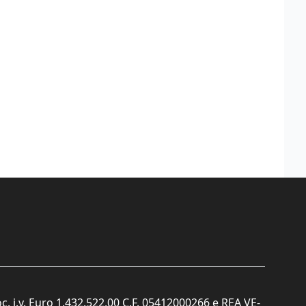
c. i.v. Euro 1.432.522,00 C.F. 05412000266 e REA VE-