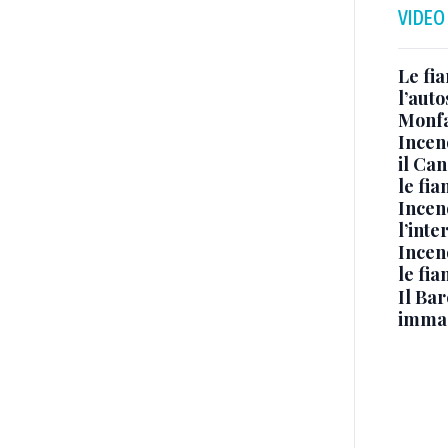
VIDEO
Le fi
l’auto
Monfa
Incen
il Ca
le fi
Incen
l’inte
Incen
le fi
Il Bar
immag