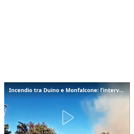
Incendio tra Duino e Monfalcone: l’intervento dei vigili del fuoco