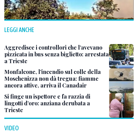
LEGGI ANCHE
Aggredisce i controllori che l’avevano
pizzicata in bus senza biglietto: arrestata
a Trieste
Monfalcone, l’incendio sul colle della
Moschenizza non dà tregua: fiamme
ancora attive, arriva il Canadair
Si finge un ispettore e fa razzia di
lingotti d’oro: anziana derubata a
Trieste
VIDEO