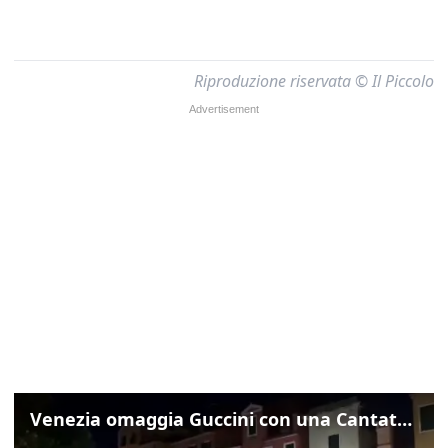
Riproduzione riservata © Il Piccolo
Venezia omaggia Guccini con una Cantata Anarchica in campo Santa Margherita