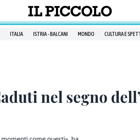
ITALIA
ISTRIA - BALCANI
MONDO
CULTURA E SPET
duti nel segno dell’
di momenti come questi», ha