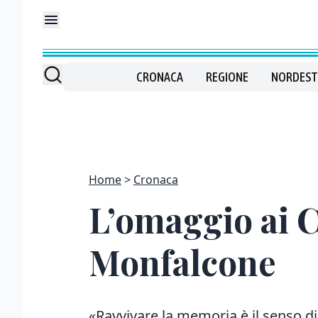
CRONACA
REGIONE
NORDEST
Home
Cronaca
L’omaggio ai Ca
Monfalcone
«Ravvivare la memoria è il senso 