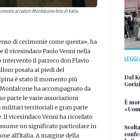
ento ai caduti-Monfalcone-foto di Katia
senso di cerimonie come questa», ha
le il vicesindaco Paolo Venni nella
LEGGI
 intervento il parroco don Flavio
lloro posata ai piedi del
Dal K
lpina è stato il momento più
Goriz
 di Monfalcone ha accompagnato da
o parte le varie associazioni
È mor
militari territoriali e gran parte
«Uomo
 Il vicesindaco Venni ha ricordato
ssume un significato particolare in
Svolta
confer
ne all’Italia. A margine della