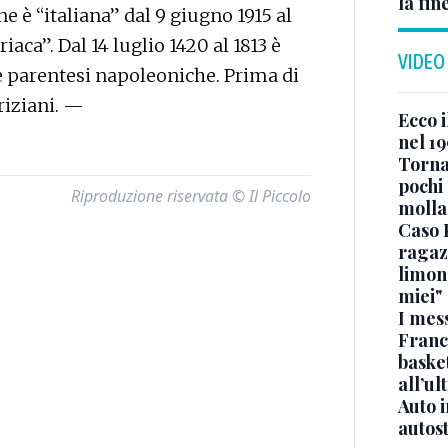
la fin
 è “italiana” dal 9 giugno 1915 al
riaca”. Dal 14 luglio 1420 al 1813 è
VIDEO
 parentesi napoleoniche. Prima di
riziani. —
Ecco i
nel 19
Torna
pochi 
Riproduzione riservata © Il Piccolo
molla
Caso 
ragaz
limona
miei"
I mes
Franc
basket
all’ul
Auto 
autos