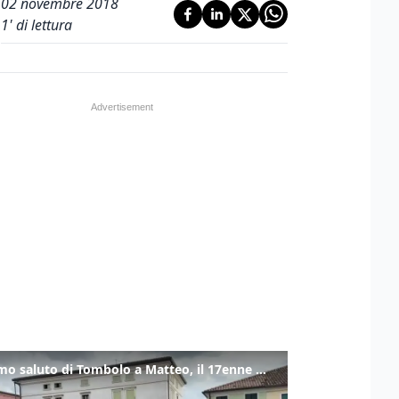
02 novembre 2018
1
' di lettura
L'ultimo saluto di Tombolo a Matteo, il 17enne morto di tumore. Il video