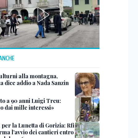
 ANCHE
ulturni alla montagna,
ia dice addio a Nada Sanzin
to a 90 anni Luigi Treu:
 dai mille interessi»
 per la Lunetta di Gorizia: Rfi
ma l’avvio dei cantieri entro