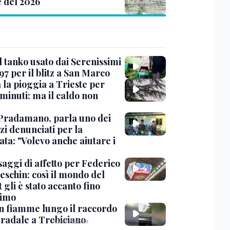
e del 2026
l tanko usato dai Serenissimi
97 per il blitz a San Marco
 la pioggia a Trieste per
minuti: ma il caldo non
Pradamano, parla uno dei
zi denunciati per la
ta: "Volevo anche aiutare i
saggi di affetto per Federico
eschin: così il mondo del
 gli è stato accanto fino
timo
in fiamme lungo il raccordo
tradale a Trebiciano