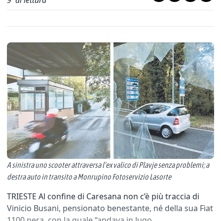
9
' di lettura
A sinistra uno scooter attraversa l’ex valico di Plavje senza problemi; a
destra auto in transito a Monrupino Fotoservizio Lasorte
TRIESTE Al confine di Caresana non c’è più traccia di
Vinicio Busani, pensionato benestante, né della sua Fiat
1100 nera, con la quale “andava in Jugo