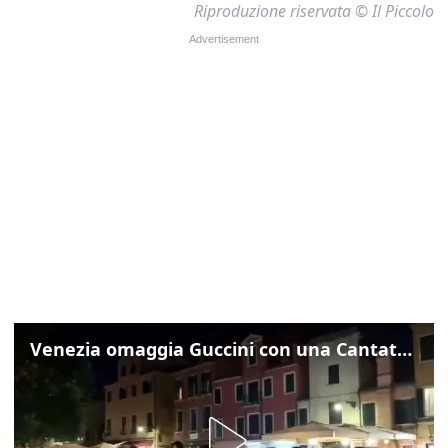
Riproduzione riservata © Il Piccolo
Venezia omaggia Guccini con una Cantata Anarchica in campo Santa Margherita