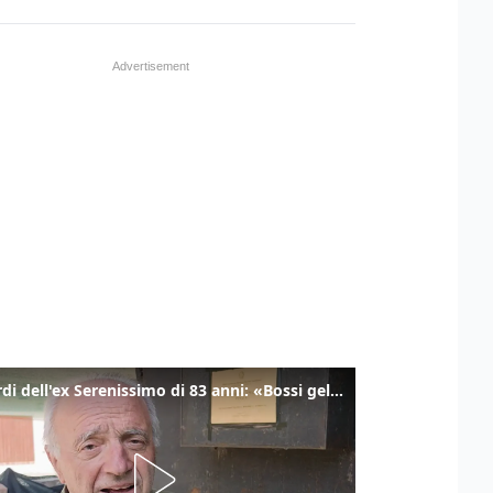
I ricordi dell'ex Serenissimo di 83 anni: «Bossi geloso di noi, in carcere mi cantavano l’inno di San Marco»