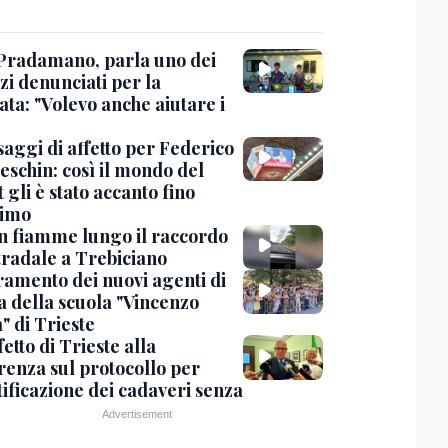
Pradamano, parla uno dei
zi denunciati per la
ta: "Volevo anche aiutare i
saggi di affetto per Federico
eschin: così il mondo del
 gli è stato accanto fino
timo
in fiamme lungo il raccordo
tradale a Trebiciano
uramento dei nuovi agenti di
a della scuola "Vincenzo
" di Trieste
fetto di Trieste alla
renza sul protocollo per
tificazione dei cadaveri senza