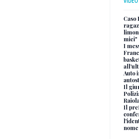
VIDEO
Caso 
ragaz
limona
miei"
I mes
Franc
basket
all’ul
Auto 
autos
Il gi
Polizi
Raiola
Il pre
confe
l'iden
nome