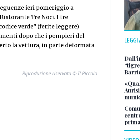
seguenze ieri pomeriggio a
 Ristorante Tre Noci. I tre
codice verde” (ferite leggere)
tamenti dopo che i pompieri del
LEGGI
to la vettura, in parte deformata.
Dall’
“tigre
Barri
Riproduzione riservata © Il Piccolo
«Qual
Aurisi
munic
Comuna
centr
prima