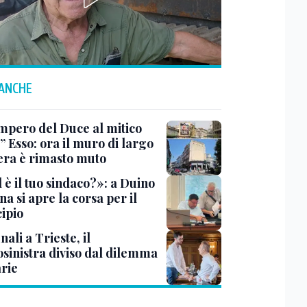
 ANCHE
impero del Duce al mitico
” Esso: ora il muro di largo
era è rimasto muto
 è il tuo sindaco?»: a Duino
na si apre la corsa per il
ipio
li a Trieste, il
osinistra diviso dal dilemma
rie