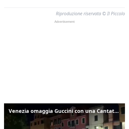
Riproduzione riservata © Il Piccolo
Venezia omaggia Guccini con una Cantata Anarchica in campo Santa Margherita