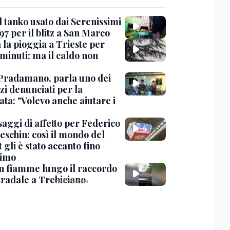
l tanko usato dai Serenissimi
97 per il blitz a San Marco
 la pioggia a Trieste per
minuti: ma il caldo non
Pradamano, parla uno dei
zi denunciati per la
ta: "Volevo anche aiutare i
saggi di affetto per Federico
eschin: così il mondo del
 gli è stato accanto fino
timo
in fiamme lungo il raccordo
tradale a Trebiciano