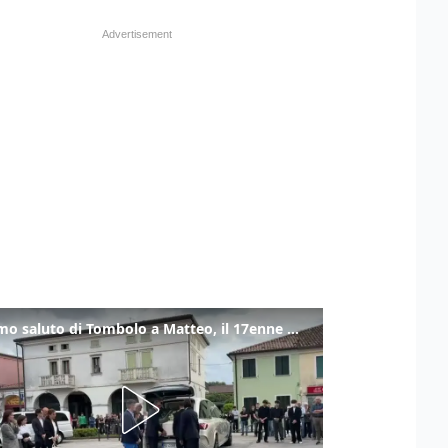
L'ultimo saluto di Tombolo a Matteo, il 17enne morto di tumore. Il video