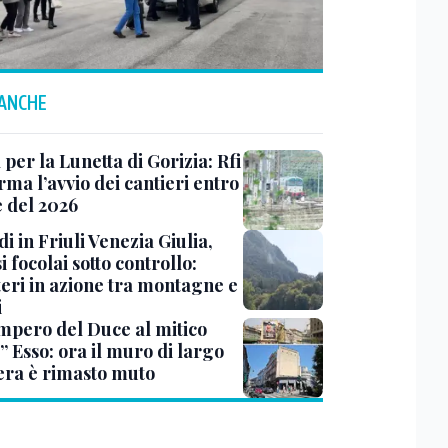
 ANCHE
 per la Lunetta di Gorizia: Rfi
ma l’avvio dei cantieri entro
e del 2026
i in Friuli Venezia Giulia,
i focolai sotto controllo:
teri in azione tra montagne e
i
impero del Duce al mitico
” Esso: ora il muro di largo
era è rimasto muto