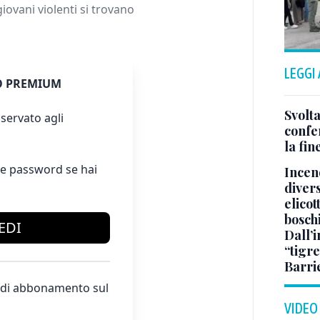
iovani violenti si trovano
LEGGI
 PREMIUM
Svolta
servato agli
confer
la fin
e password se hai
Incend
divers
elicot
bosch
EDI
Dall’
“tigre
Barri
te di abbonamento sul
VIDEO