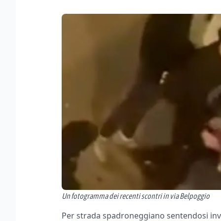
Un fotogramma dei recenti scontri in via Belpoggio
Per strada spadroneggiano sentendosi invin