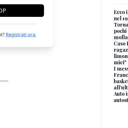
OP
Ecco i
nel 19
Torna
pochi 
t?
Registrati ora
.
molla
Caso 
ragaz
limona
miei"
I mes
Franc
basket
all’ul
Auto 
autos