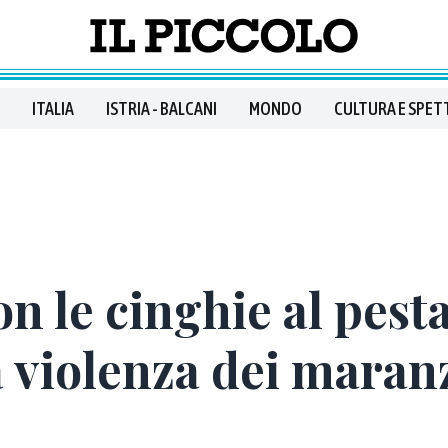
ITALIA
ISTRIA - BALCANI
MONDO
CULTURA E SPET
on le cinghie al pest
a violenza dei maranz